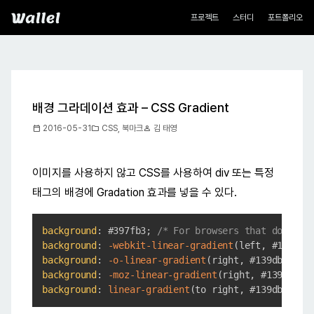
네비게이션
Wallel
프로젝트
스터디
포트폴리오
배경 그라데이션 효과 – CSS Gradient
calendar_today
folder
person
2016-05-31
CSS
,
북마크
김 태영
이미지를 사용하지 않고 CSS를 사용하여 div 또는 특정
태그의 배경에 Gradation 효과를 넣을 수 있다.
Copy
background
:
#397fb3
;
/* For browsers that do not 
background
:
-webkit-linear-gradient
(
left
,
#139dba
background
:
-o-linear-gradient
(
right
,
#139dba
,
#3
background
:
-moz-linear-gradient
(
right
,
#139dba
,
background
:
linear-gradient
(
to right
,
#139dba
,
#