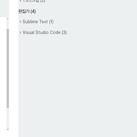
TS스크랩
(2)
편집기
(4)
Sublime Text
(1)
Visual Studio Code
(3)