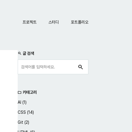
네비게이션
프로젝트
스터디
포트폴리오
사이드바
글 검색
search
search
카테고리
folder
AI
(1)
CSS
(14)
Git
(2)