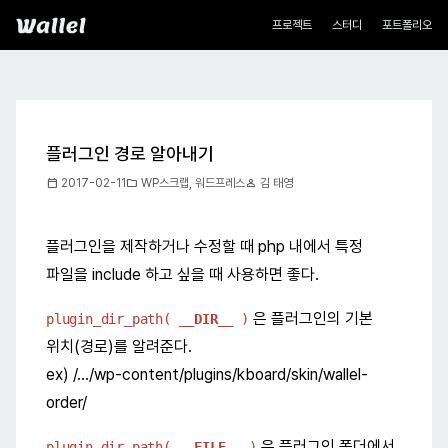
네비게이션
Wallel
프로젝트
스터디
포트폴리오
플러그인 경로 알아내기
calendar_today
folder
person
2017-02-11
WP스크랩
,
워드프레스
김 태영
플러그인을 제작하거나 수정할 때 php 내에서 특정
파일을 include 하고 싶을 때 사용하면 좋다.
은 플러그인의 기본
plugin_dir_path( __
DIR
__ )
위치(경로)를 알려준다.
ex) /…/wp-content/plugins/kboard/skin/wallel-
order/
은 플러그인 폴더에서
plugin_dir_path( __
FILE
__ )