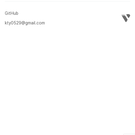
GitHub
kty0529@gmail.com