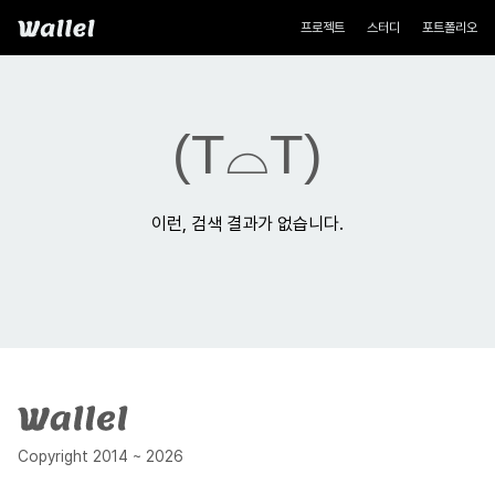
네비게이션
Wallel
프로젝트
스터디
포트폴리오
블로그
(T⌓T)
이런, 검색 결과가 없습니다.
푸터
Copyright 2014 ~ 2026