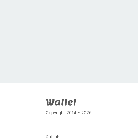
푸터
Copyright 2014 ~ 2026
GitHub