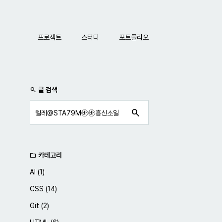
네비게이션
프로젝트
스터디
포트폴리오
사이드바
글 검색
search
search
카테고리
folder
AI
(1)
CSS
(14)
Git
(2)