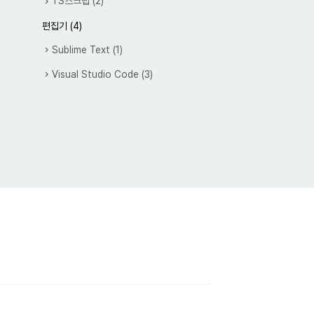
TS스크랩
(2)
편집기
(4)
Sublime Text
(1)
Visual Studio Code
(3)