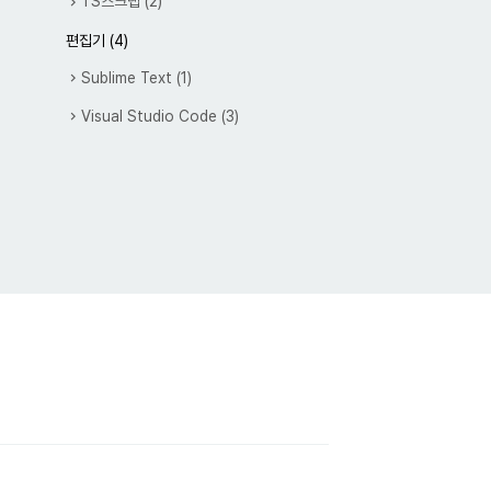
TS스크랩
(2)
편집기
(4)
Sublime Text
(1)
Visual Studio Code
(3)