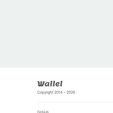
푸터
Copyright 2014 ~ 2026
GitHub