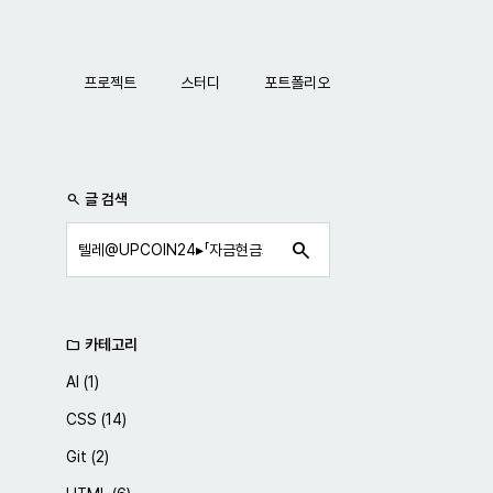
네비게이션
프로젝트
스터디
포트폴리오
사이드바
글 검색
search
search
카테고리
folder
AI
(1)
CSS
(14)
Git
(2)