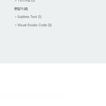
TS스크랩
(2)
편집기
(4)
Sublime Text
(1)
Visual Studio Code
(3)