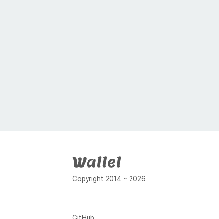
푸터
Copyright 2014 ~ 2026
GitHub