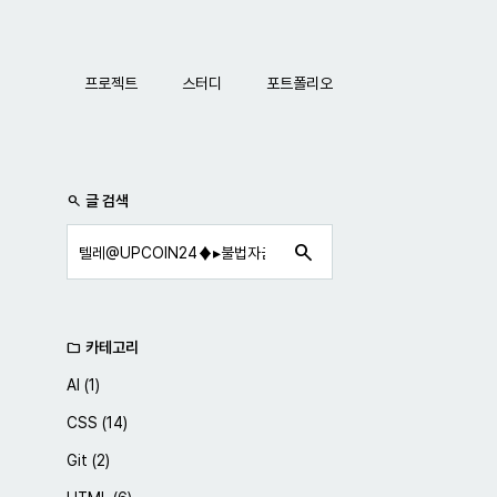
네비게이션
프로젝트
스터디
포트폴리오
사이드바
글 검색
search
search
카테고리
folder
AI
(1)
CSS
(14)
Git
(2)