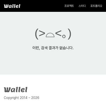
네비게이션
Wallel
프로젝트
스터디
포트폴리오
블로그
(>⌓<｡)
이런, 검색 결과가 없습니다.
푸터
Copyright 2014 ~ 2026