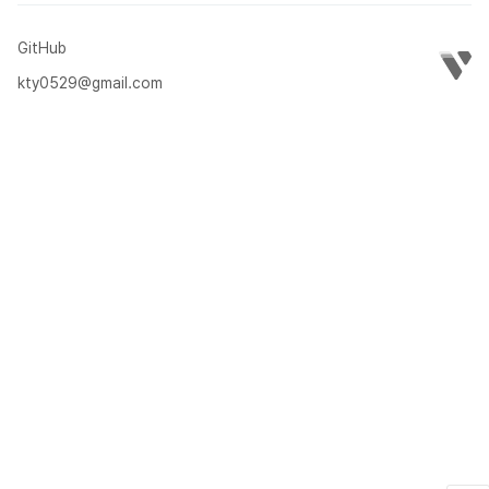
GitHub
kty0529@gmail.com