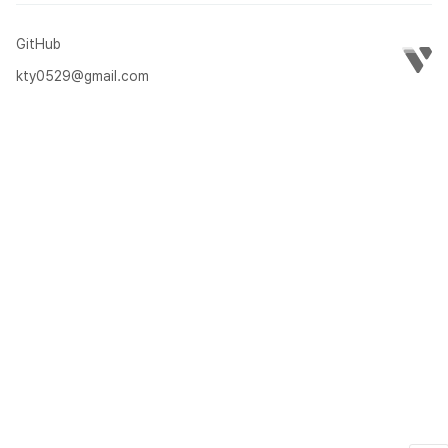
GitHub
kty0529@gmail.com