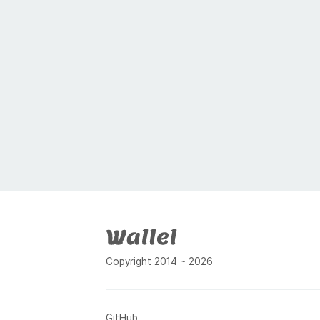
푸터
Copyright 2014 ~ 2026
GitHub