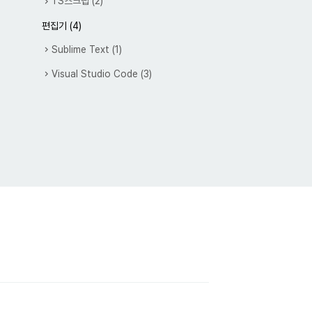
TS스크랩
(2)
편집기
(4)
Sublime Text
(1)
Visual Studio Code
(3)