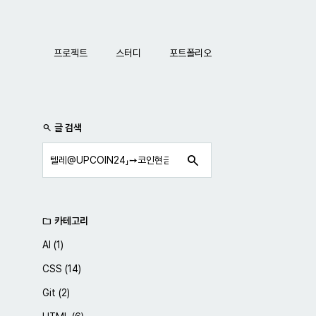
네비게이션
프로젝트
스터디
포트폴리오
사이드바
글 검색
search
search
카테고리
folder
AI
(1)
CSS
(14)
Git
(2)