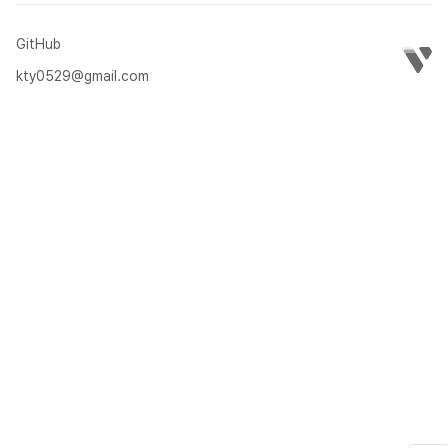
GitHub
kty0529@gmail.com