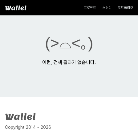
네비게이션
Wallel
프로젝트
스터디
포트폴리오
블로그
(>⌓<｡)
이런, 검색 결과가 없습니다.
푸터
Copyright 2014 ~ 2026