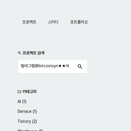
네비게이션
프로젝트
스터디
포트폴리오
사이드바
프로젝트 검색
search
search
카테고리
folder
AI
(1)
Service
(1)
Tistory
(2)