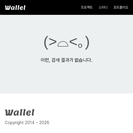
네비게이션
Wallel
프로젝트
스터디
포트폴리오
프로젝트
(>⌓<｡)
이런, 검색 결과가 없습니다.
푸터
Copyright 2014 ~ 2026