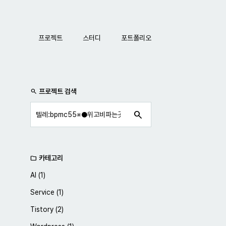
네비게이션
프로젝트
스터디
포트폴리오
사이드바
프로젝트 검색
search
search
카테고리
folder
AI
(1)
Service
(1)
Tistory
(2)