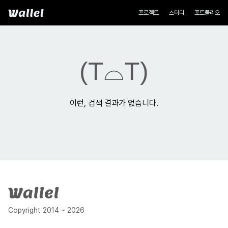
네비게이션
Wallel
프로젝트
스터디
포트폴리오
프로젝트
(T⌓T)
이런, 검색 결과가 없습니다.
푸터
Copyright 2014 ~ 2026