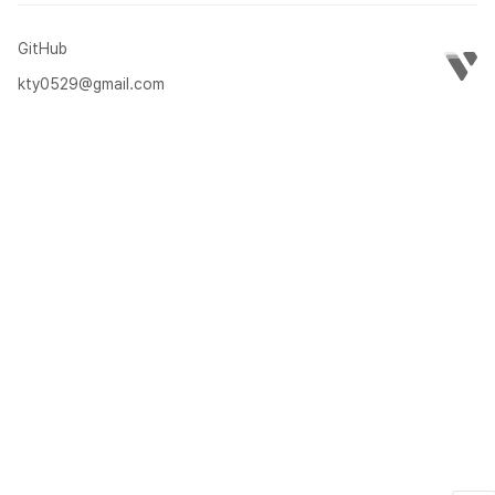
GitHub
kty0529@gmail.com