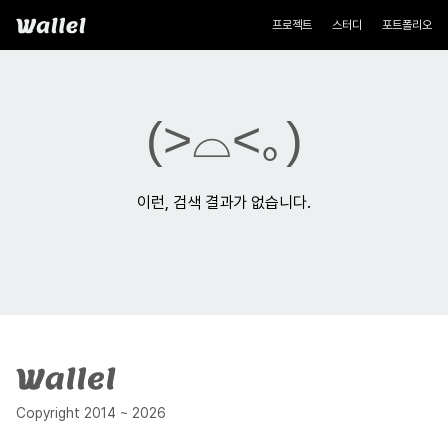
네비게이션
Wallel
프로젝트
스터디
포트폴리오
프로젝트
(>⌓<｡)
이런, 검색 결과가 없습니다.
푸터
Copyright 2014 ~ 2026