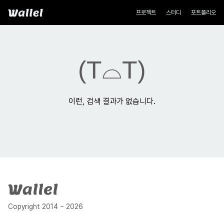
네비게이션
Wallel
프로젝트
스터디
포트폴리오
프로젝트
(T⌓T)
이런, 검색 결과가 없습니다.
푸터
Copyright 2014 ~ 2026