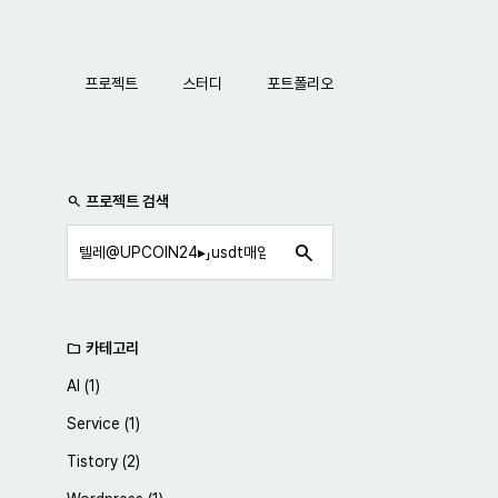
네비게이션
프로젝트
스터디
포트폴리오
사이드바
프로젝트 검색
search
search
카테고리
folder
AI
(1)
Service
(1)
Tistory
(2)