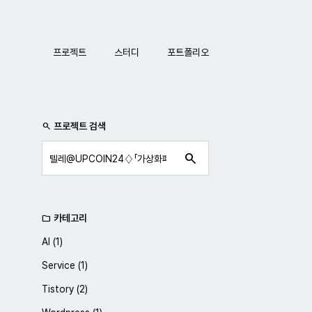
네비게이션
프로젝트
스터디
포트폴리오
사이드바
프로젝트 검색
search
search
카테고리
folder
AI
(1)
Service
(1)
Tistory
(2)