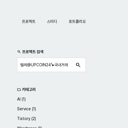
네비게이션
프로젝트
스터디
포트폴리오
사이드바
프로젝트 검색
search
search
카테고리
folder
AI
(1)
Service
(1)
Tistory
(2)