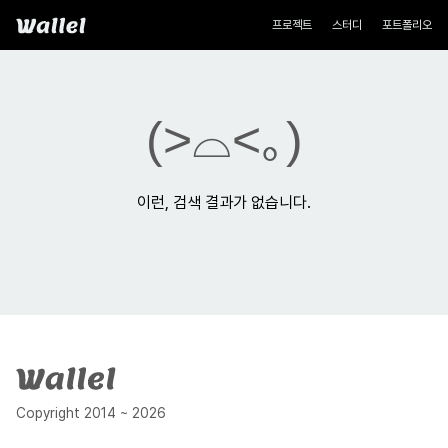
네비게이션
Wallel
프로젝트
스터디
포트폴리오
프로젝트
(>⌓<｡)
이런, 검색 결과가 없습니다.
푸터
Copyright 2014 ~ 2026