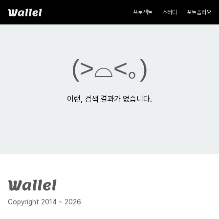
네비게이션
Wallel
프로젝트
스터디
포트폴리오
프로젝트
(>⌓<｡)
이런, 검색 결과가 없습니다.
푸터
Copyright 2014 ~ 2026