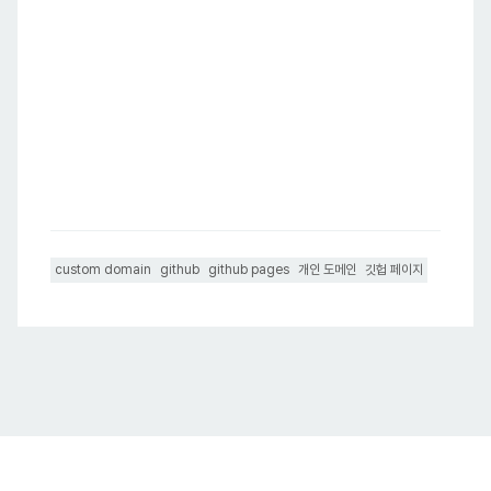
custom domain
github
github pages
개인 도메인
깃헙 페이지