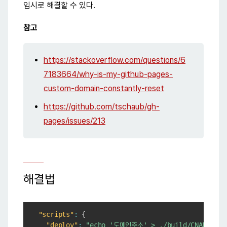
임시로 해결할 수 있다.
참고
https://stackoverflow.com/questions/6
7183664/why-is-my-github-pages-
custom-domain-constantly-reset
https://github.com/tschaub/gh-
pages/issues/213
해결법
Copy
"scripts"
:
{
"deploy"
:
"echo '도메인주소' > ./build/CNAME && g