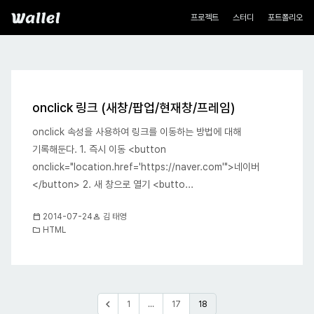
네비게이션
Wallel
프로젝트
스터디
포트폴리오
블로그
onclick 링크 (새창/팝업/현재창/프레임)
onclick 속성을 사용하여 링크를 이동하는 방법에 대해
기록해둔다. 1. 즉시 이동 <button
onclick="location.href='https://naver.com'">네이버
</button> 2. 새 창으로 열기 <butto...
calendar_today
person
2014-07-24
김 태영
folder
HTML
글
chevron_left
1
…
17
18