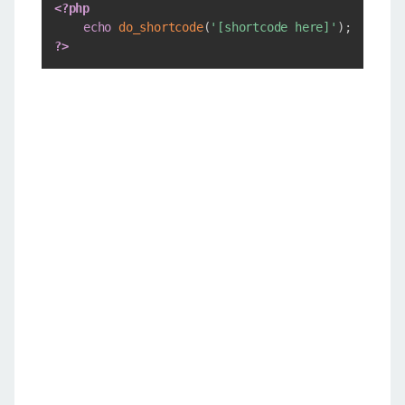
Copy
<?php
echo
do_shortcode
(
'[shortcode here]'
)
;
?>