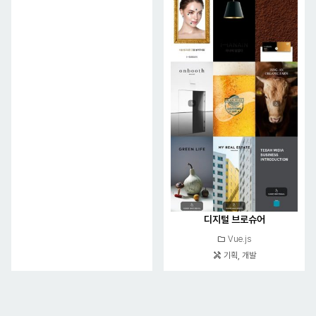
디지털 브로슈어
folder
Vue.js
handyman
기획, 개발