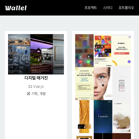
네비게이션
Wallel
프로젝트
스터디
포트폴리오
포트폴리오
디지털 매거진
folder
Vue.js
handyman
기획, 개발