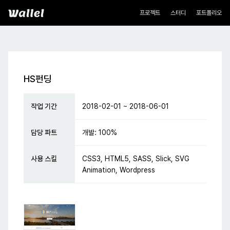
네비게이션
Wallel
프로젝트
스터디
포트폴리오
HS펀딩
작업 기간
2018-02-01 ~ 2018-06-01
담당 파트
개발: 100%
사용 스킬
CSS3
,
HTML5
,
SASS
,
Slick
,
SVG
Animation
,
Wordpress