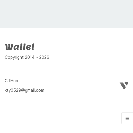
푸터
Copyright 2014 ~ 2026
GitHub
kty0529@gmail.com
menu