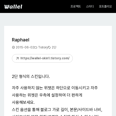
네비게이션
Wallel
프로젝트
스터디
포트폴리오
Raphael
new_releases
folder
sell
2015-06-02
Tistory
2단
arrow_outward
https://wallel-skin1.tistory.com/
2단 형식의 스킨입니다.
자주 사용하지 않는 위젯은 하단으로 이동시키고 자주
사용하는 위젯은 우측에 설정하여 더 편하게
사용해보세요.
스킨 옵션을 통해 블로그 가로 길이, 본문/사이드바 너비,