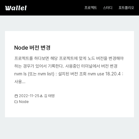
네비게이션
Wallel
프로젝트
스터디
포트폴리오
블로그
Node 버전 변경
프로젝트를 하다보면 해당 프로젝트에 맞게 노드 버전을 변경해야
하는 경우가 있어서 기록한다. 사용중인 터미널에서 버전 변경
nvm ls (또는 nvm list) : 설치된 버전 조회 nvm use 18.20.4 :
사용...
calendar_today
person
2022-11-25
김 태영
folder
Node