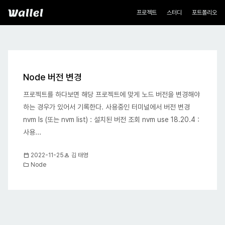
네비게이션
Wallel
프로젝트
스터디
포트폴리오
블로그
Node 버전 변경
프로젝트를 하다보면 해당 프로젝트에 맞게 노드 버전을 변경해야
하는 경우가 있어서 기록한다. 사용중인 터미널에서 버전 변경
nvm ls (또는 nvm list) : 설치된 버전 조회 nvm use 18.20.4 :
사용...
calendar_today
person
2022-11-25
김 태영
folder
Node