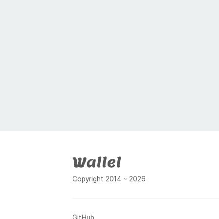
푸터
Copyright 2014 ~ 2026
GitHub