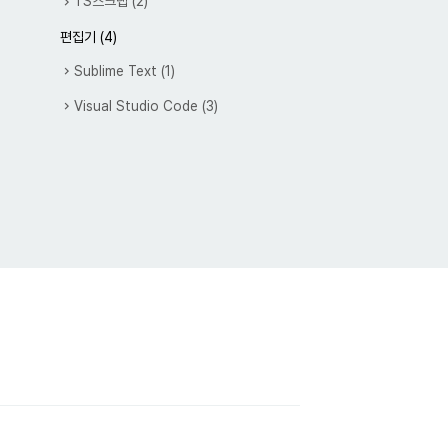
TS스크랩
(2)
편집기
(4)
Sublime Text
(1)
Visual Studio Code
(3)