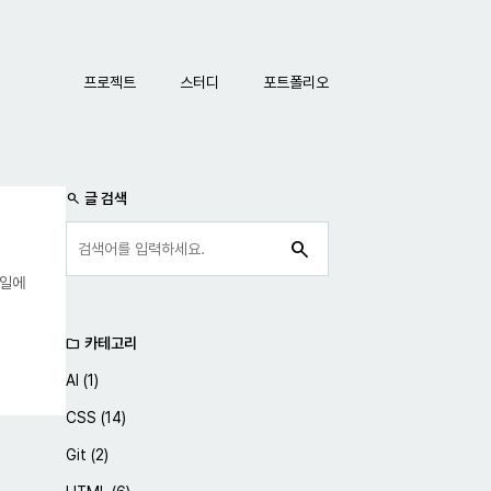
네비게이션
프로젝트
스터디
포트폴리오
사이드바
글 검색
search
search
파일에
카테고리
folder
AI
(1)
CSS
(14)
Git
(2)