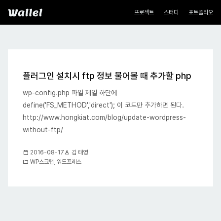
네비게이션
Wallel
프로젝트
스터디
포트폴리오
블로그
플러그인 설치시 ftp 정보 물어볼 때 추가할 php
wp-config.php 파일 제일 하단에
define('FS_METHOD','direct'); 이 코드만 추가하면 된다.
http://www.hongkiat.com/blog/update-wordpress-
without-ftp/
calendar_today
person
2016-08-17
김 태영
folder
WP스크랩
,
워드프레스