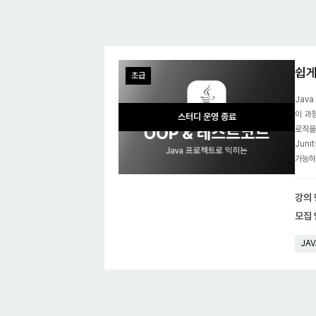
쉽게
초급
Jav
이 과정
스터디 운영 종료
로직을
Jun
가능하
강의
모집
JAV