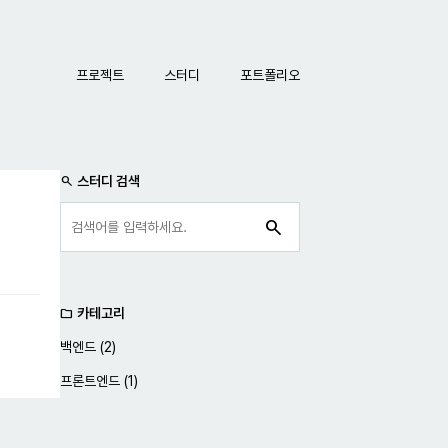
네비게이션
프로젝트
스터디
포트폴리오
사이드바
스터디 검색
search
search
카테고리
folder
백엔드
(2)
프론트엔드
(1)